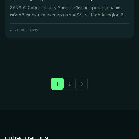
SANS AI Cybersecurity Summit збирає професіоналів
кібербезпеки та експертів з AI/ML у Hilton Arlington 20-
21 квітня, з т...
4 місяці тому
1
2