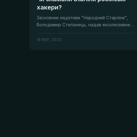
хакери?
Засновник ініціативи "Народний Старлінк",
Володимир Степанець, надав ексклюзивне
інтерв'ю для CyberPeople. Проєкт «Народ...
18 ВЕР, 2023