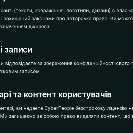
сайті (тексти, зображення, логотипи, дизайн) є власн
ів і захищений законами про авторське право. Ви може
азначенням джерела.
ві записи
и відповідаєте за збереження конфіденційності свого п
бліковим записом.
арі та контент користувачів
нтарі, ви надаєте CyberPeople безстрокову ліцензію н
 Ми залишаємо за собою право видаляти контент, що 