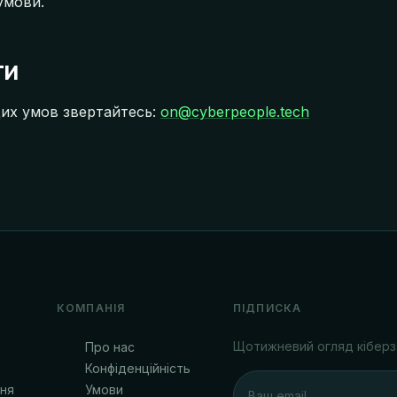
умови.
ти
их умов звертайтесь:
on@cyberpeople.tech
КОМПАНІЯ
ПІДПИСКА
Щотижневий огляд кіберз
Про нас
Конфіденційність
ня
Умови