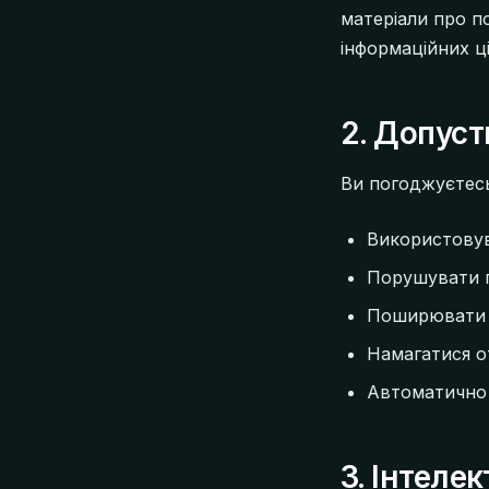
матеріали про по
інформаційних ці
2. Допус
Ви погоджуєтес
Використовув
Порушувати п
Поширювати 
Намагатися о
Автоматично 
3. Інтеле