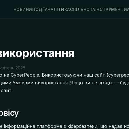
НОВИНИ
ПОДІЇ
АНАЛІТИКА
СПІЛЬНОТА
ІНСТРУМЕНТИ
використання
квітень 2026
 на CyberPeople. Використовуючи наш сайт (cyberpeop
цими Умовами використання. Якщо ви не згодні — будь
сайт.
рвісу
е інформаційна платформа з кібербезпеки, що надає но