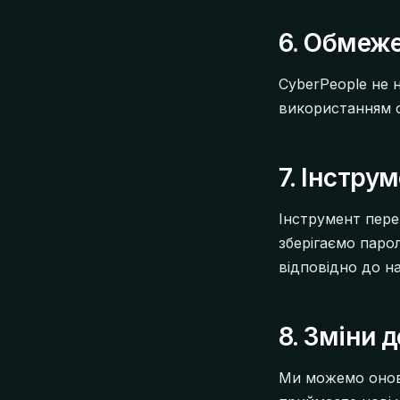
6. Обмеже
CyberPeople не н
використанням с
7. Інстру
Інструмент пере
зберігаємо парол
відповідно до н
8. Зміни 
Ми можемо онов