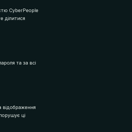
істю CyberPeople
те ділитися
ароля та за всі
а відображення
порушує ці