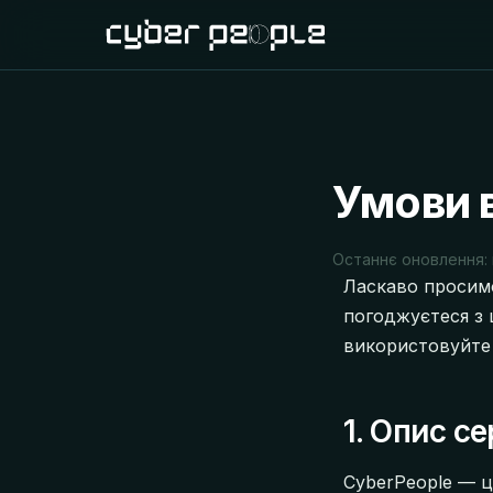
Умови 
Останнє оновлення: 
Ласкаво просимо
погоджуєтеся з 
використовуйте 
1. Опис се
CyberPeople — ц