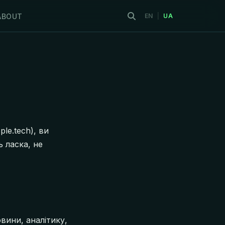
ABOUT
EN
|
UA
le.tech), ви
 ласка, не
вини, аналітику,