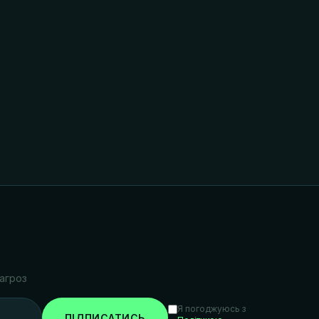
агроз
Я погоджуюсь з
ПІДПИСАТИСЬ