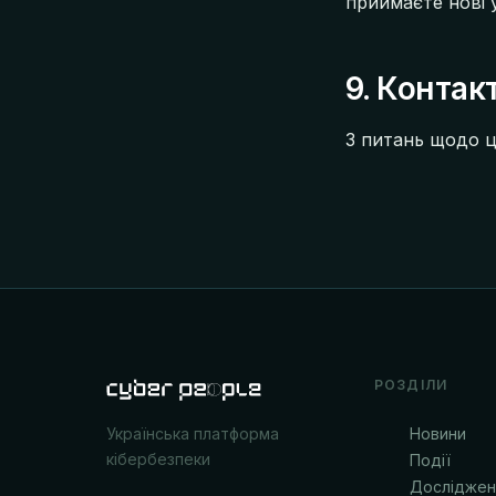
приймаєте нові 
9. Контак
З питань щодо ц
РОЗДІЛИ
Новини
Українська платформа
кібербезпеки
Події
Досліджен