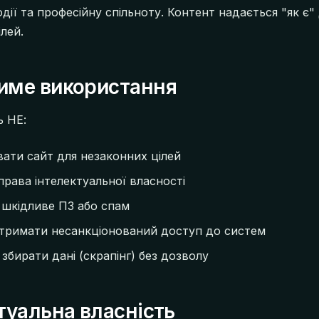
дії та професійну спільноту. Контент надається "як є"
лей.
тиме використання
ь НЕ:
ати сайт для незаконних цілей
рава інтелектуальної власності
шкідливе ПЗ або спам
тримати несанкціонований доступ до систем
збирати дані (скрапінг) без дозволу
ктуальна власність