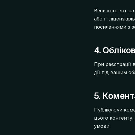
Весь контент на 
або її ліцензіар
посиланнями з з
4. Обліко
При реєстрації в
дії під вашим о
5. Комент
Публікуючи коме
цього контенту.
умови.