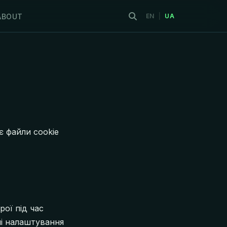
ABOUT
EN
|
UA
є файли cookie
рої під час
ші налаштування