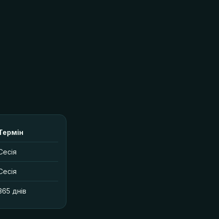
Термін
Сесія
Сесія
365 днів