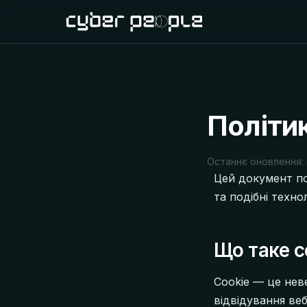
Політик
Останнє оновлення: 
Цей документ по
та подібні технол
Що таке c
Cookie — це неве
відвідування ве