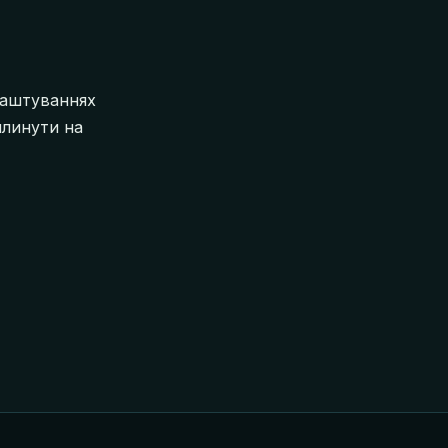
алаштуваннях
плинути на