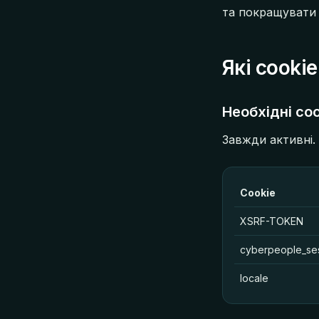
та покращувати 
Які cooki
Необхідні coo
Завжди активні. 
Cookie
XSRF-TOKEN
cyberpeople_se
locale