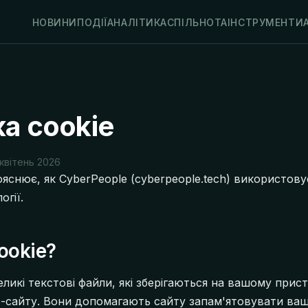
НОВИНИ
ПОДІЇ
АНАЛІТИКА
СПІЛЬНОТА
ІНСТРУМЕНТИ
а cookie
квітень 2026
яснює, як CyberPeople (cyberpeople.tech) використову
огії.
ookie?
ликі текстові файли, які зберігаються на вашому прист
б-сайту. Вони допомагають сайту запам'ятовувати ва