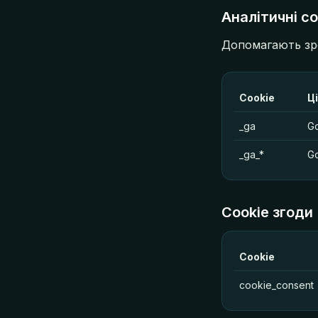
Аналітичні co
Допомагають зро
Cookie
Ц
_ga
Go
_ga_*
Go
Cookie згоди
Cookie
cookie_consent