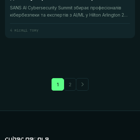
SANS AI Cybersecurity Summit збирає професіоналів
кібербезпеки та експертів з AI/ML у Hilton Arlington 20-
21 квітня, з т...
4 місяці тому
1
2