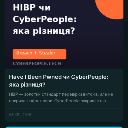
Have I Been Pwned чи CyberPeople:
яка різниця?
HIBP — золотий стандарт перевірки витоків, але не
покриває інфостілери. CyberPeople закриває цю
прогалину.
05 КВІ, 2026