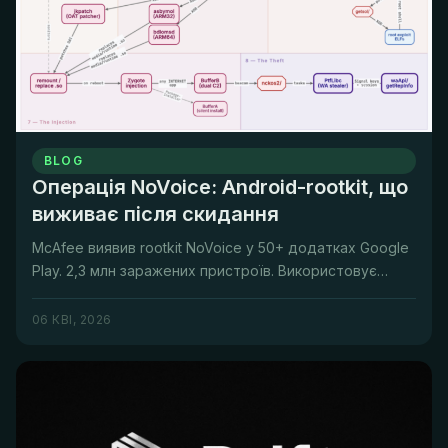
BLOG
Операція NoVoice: Android-rootkit, що
виживає після скидання
McAfee виявив rootkit NoVoice у 50+ додатках Google
Play. 2,3 млн заражених пристроїв. Використовує
steganography та 22...
06 КВІ, 2026