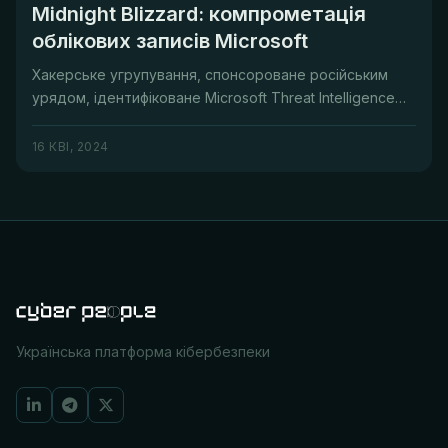
Midnight Blizzard: компрометація
облікових записів Microsoft
Хакерське угрупування, спонсороване російським
урядом, ідентифіковане Microsoft Threat Intelligence
як&nbsp;Midnight Bli...
16 КВІ, 2024
Українська платформа кібербезпеки