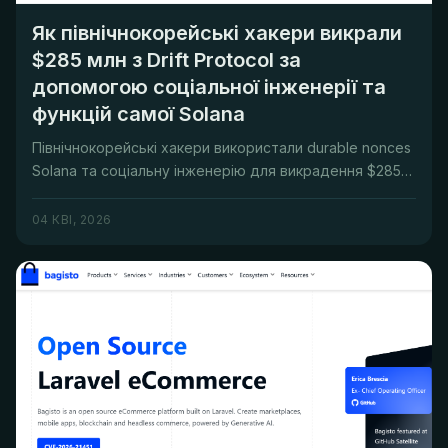
Як північнокорейські хакери викрали
$285 млн з Drift Protocol за
допомогою соціальної інженерії та
функцій самої Solana
Північнокорейські хакери використали durable nonces
Solana та соціальну інженерію для викрадення $285
млн з Drift Protoc...
04 КВІ, 2026