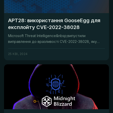
APT28: використання GooseEgg для
експлойту CVE-2022-38028
Microsoft Threat Intelligence&nbsp;випустили
виправлення до вразливості CVE-2022-38028, яку
російське угруповання&nbsp;A...
25 КВІ, 2024