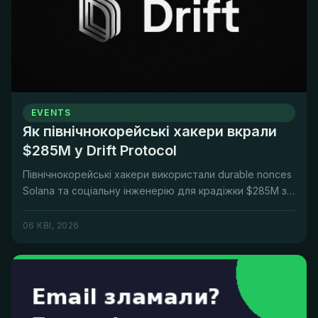
EVENTS
Як північнокорейські хакери вкрали
$285M у Drift Protocol
Північнокорейські хакери використали durable nonces
Solana та соціальну інженерію для крадіжки $285M з
Drift Protocol. А...
06 КВІ, 2026