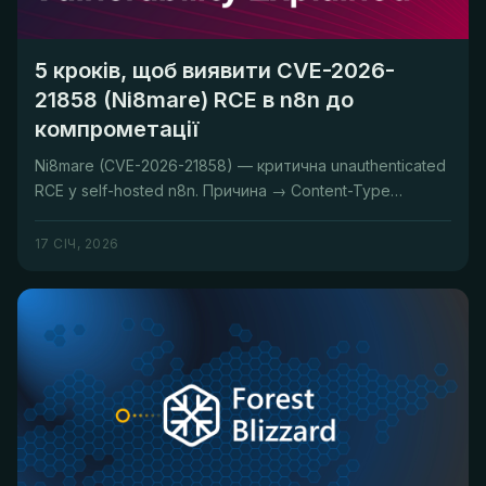
5 кроків, щоб виявити CVE-2026-
21858 (Ni8mare) RCE в n8n до
компрометації
Ni8mare (CVE-2026-21858) — критична unauthenticated
RCE у self-hosted n8n. Причина → Content-Type
confusion під час обр...
17 СІЧ, 2026