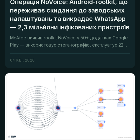
Операція NoVoice: Android-rootkit, що
переживає скидання до заводських
налаштувань та викрадає WhatsApp
— 2,3 мільйони інфікованих пристроїв
McAfee виявив rootkit NoVoice у 50+ додатках Google
Play — використовує стеганографію, експлуатує 22
вразливості, викрад...
04 КВІ, 2026